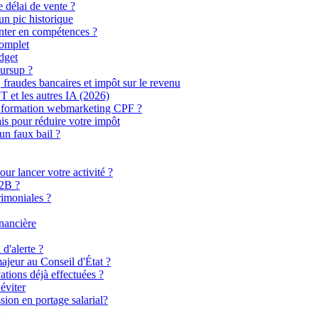
 délai de vente ?
un pic historique
nter en compétences ?
complet
udget
oursup ?
 fraudes bancaires et impôt sur le revenu
T et les autres IA (2026)
n formation webmarketing CPF ?
ais pour réduire votre impôt
un faux bail ?
our lancer votre activité ?
B2B ?
rimoniales ?
inancière
d'alerte ?
majeur au Conseil d'État ?
ations déjà effectuées ?
éviter
sion en portage salarial?