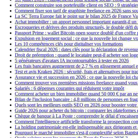
Comment construire son portefeuille client en SEO : 9 stratégie
Comment fixer son tarif de graphiste freelance en 2026 sans sou
La SC Terra Europe fait le point sur le bilan 2025 de France Va
Achat immobilier : un apport personnel important garantit-il un 
Escroqueries et dérives des produits structurés, le double d
Passport Prime : wallet Bitcoin open source doublé d'un coffre
Expulsion en logement social : ce que la nouvelle loi change vra
Les 10 compétences clés pour digitaliser vos formations
Calendrier fiscal 2026 : dates clés pour la déclaration de revenu
Droit de préemption : quand le locataire peut-il acheter son log
5 générateurs d'avatars IA incontournables à tester en 2026
Les frais bancaires augmentent de 2,7 % en glissement annuel 
Test et avis Kraken 2026 : sécurité, frais et alternatives pour tra
Assurance vie et succession en 2026 : ce que la nouvelle loi c
Comment trouver vos premières missions freelance quand vous 
Salariés : 6 dépenses courantes qui réduisent votre impôt
Comment acheter un bien immobilier quand 50 000 € par an ne s
Bilan de l'inclusion bancaire : 4,8 millions de personnes en fragi
Quels sont les meilleurs outils SEO en 2026 pour booster votre
Guide 2026 pour acheter du bitcoin : comparer les plateformes 
Chèque de banque à La Poste : comprendre le délai d’encaisse
Comment l'intelligence artificielle transforme la prospection c
La holding patrimoniale est-elle indispensable aux dirigeants et 
Pourquoi le marché immobilier s'est-il complexifié selon Bapti