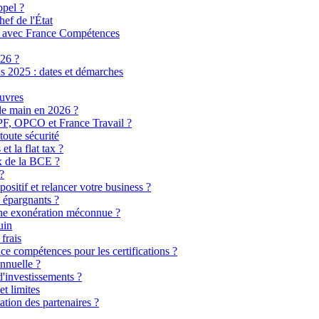
ppel ?
ef de l'État
ion avec France Compétences
026 ?
s 2025 : dates et démarches
œuvres
de main en 2026 ?
 CPF, OPCO et France Travail ?
toute sécurité
t la flat tax ?
ux de la BCE ?
?
sitif et relancer votre business ?
s épargnants ?
ne exonération méconnue ?
uin
frais
 compétences pour les certifications ?
nnuelle ?
d'investissements ?
t limites
tion des partenaires ?