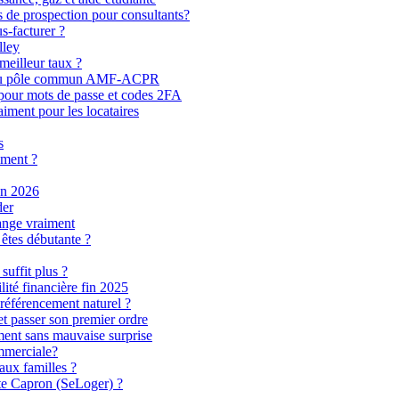
s de prospection pour consultants?
s-facturer ?
lley
meilleur taux ?
éfi du pôle commun AMF-ACPR
 pour mots de passe et codes 2FA
iment pour les locataires
s
ement ?
en 2026
der
hange vraiment
êtes débutante ?
uffit plus ?
lité financière fin 2025
 référencement naturel ?
et passer son premier ordre
ment sans mauvaise surprise
ommerciale?
aux familles ?
ste Capron (SeLoger) ?