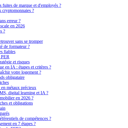
es fuites de marque et d'employés ?
es cryptomonnaies ?
ans erreur ?
fiscale en 2026
s ?
retrouver sans se tromper
té de formateur ?
s fiables
au PER
atégie et risques
 en IA : étapes et critères ?
aîchir votre logement ?
ds obligataire
riches
 en métaux précieux
S, digital learning et IA ?
mmobilier en 2026 ?
hes et obligations
ain
mparés
référentiels de compétences ?
sement en 7 étapes ?