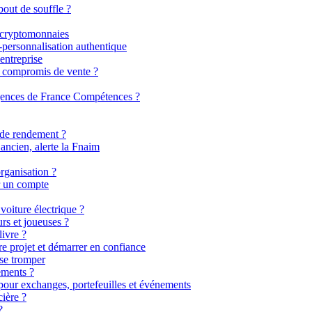
bout de souffle ?
t cryptomonnaies
-personnalisation authentique
entreprise
du compromis de vente ?
xigences de France Compétences ?
 de rendement ?
ancien, alerte la Fnaim
rganisation ?
r un compte
voiture électrique ?
rs et joueuses ?
livre ?
re projet et démarrer en confiance
 se tromper
ements ?
our exchanges, portefeuilles et événements
cière ?
?