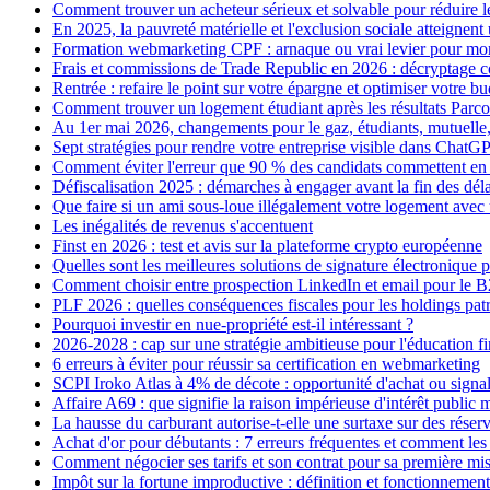
Comment trouver un acheteur sérieux et solvable pour réduire le
En 2025, la pauvreté matérielle et l'exclusion sociale atteignent 
Formation webmarketing CPF : arnaque ou vrai levier pour mo
Frais et commissions de Trade Republic en 2026 : décryptage 
Rentrée : refaire le point sur votre épargne et optimiser votre b
Comment trouver un logement étudiant après les résultats Parc
Au 1er mai 2026, changements pour le gaz, étudiants, mutuelle,
Sept stratégies pour rendre votre entreprise visible dans ChatGP
Comment éviter l'erreur que 90 % des candidats commettent e
Défiscalisation 2025 : démarches à engager avant la fin des dél
Que faire si un ami sous-loue illégalement votre logement avec 
Les inégalités de revenus s'accentuent
Finst en 2026 : test et avis sur la plateforme crypto européenne
Quelles sont les meilleures solutions de signature électronique p
Comment choisir entre prospection LinkedIn et email pour le 
PLF 2026 : quelles conséquences fiscales pour les holdings pat
Pourquoi investir en nue-propriété est-il intéressant ?
2026-2028 : cap sur une stratégie ambitieuse pour l'éducation f
6 erreurs à éviter pour réussir sa certification en webmarketing
SCPI Iroko Atlas à 4% de décote : opportunité d'achat ou signal 
Affaire A69 : que signifie la raison impérieuse d'intérêt public 
La hausse du carburant autorise-t-elle une surtaxe sur des réserv
Achat d'or pour débutants : 7 erreurs fréquentes et comment les 
Comment négocier ses tarifs et son contrat pour sa première mis
Impôt sur la fortune improductive : définition et fonctionnement