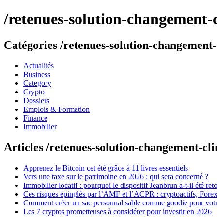
/retenues-solution-changement-c
Catégories /retenues-solution-changement-
Actualités
Business
Category
Crypto
Dossiers
Emplois & Formation
Finance
Immobilier
Articles /retenues-solution-changement-cl
Apprenez le Bitcoin cet été grâce à 11 livres essentiels
Vers une taxe sur le patrimoine en 2026 : qui sera concerné ?
Immobilier locatif : pourquoi le dispositif Jeanbrun a-t-il été re
Ces risques épinglés par l’AMF et l’ACPR : cryptoactifs, Forex, 
Comment créer un sac personnalisable comme goodie pour votre
Les 7 cryptos prometteuses à considérer pour investir en 2026