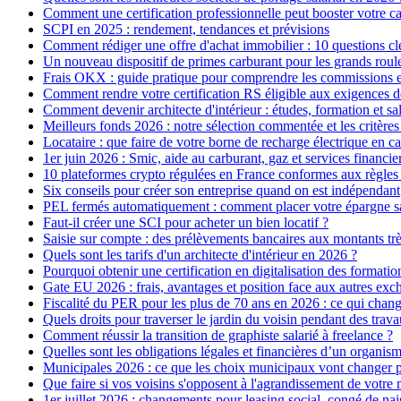
Comment une certification professionnelle peut booster votre ca
SCPI en 2025 : rendement, tendances et prévisions
Comment rédiger une offre d'achat immobilier : 10 questions cl
Un nouveau dispositif de primes carburant pour les grands roul
Frais OKX : guide pratique pour comprendre les commissions e
Comment rendre votre certification RS éligible aux exigences
Comment devenir architecte d'intérieur : études, formation et sal
Meilleurs fonds 2026 : notre sélection commentée et les critères
Locataire : que faire de votre borne de recharge électrique en
1er juin 2026 : Smic, aide au carburant, gaz et services financie
10 plateformes crypto régulées en France conformes aux règl
Six conseils pour créer son entreprise quand on est indépendant
PEL fermés automatiquement : comment placer votre épargne sa
Faut-il créer une SCI pour acheter un bien locatif ?
Saisie sur compte : des prélèvements bancaires aux montants trè
Quels sont les tarifs d'un architecte d'intérieur en 2026 ?
Pourquoi obtenir une certification en digitalisation des formatio
Gate EU 2026 : frais, avantages et position face aux autres ex
Fiscalité du PER pour les plus de 70 ans en 2026 : ce qui chan
Quels droits pour traverser le jardin du voisin pendant des trav
Comment réussir la transition de graphiste salarié à freelance ?
Quelles sont les obligations légales et financières d’un organis
Municipales 2026 : ce que les choix municipaux vont changer p
Que faire si vos voisins s'opposent à l'agrandissement de votre 
1er juillet 2026 : changements pour leasing social, congé de nai