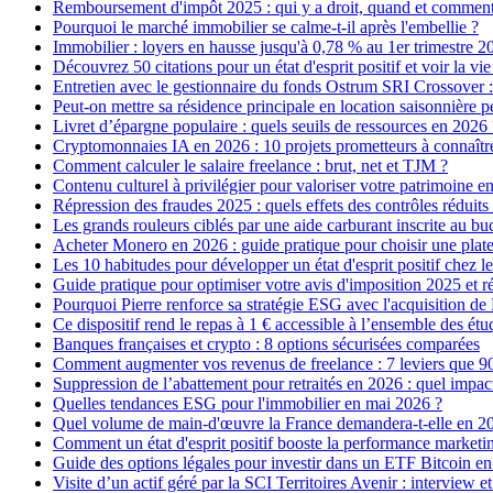
Remboursement d'impôt 2025 : qui y a droit, quand et comment 
Pourquoi le marché immobilier se calme-t-il après l'embellie ?
Immobilier : loyers en hausse jusqu'à 0,78 % au 1er trimestre 2
Découvrez 50 citations pour un état d'esprit positif et voir la v
Entretien avec le gestionnaire du fonds Ostrum SRI Crossover : 
Peut-on mettre sa résidence principale en location saisonnière 
Livret d’épargne populaire : quels seuils de ressources en 2026 
Cryptomonnaies IA en 2026 : 10 projets prometteurs à connaîtr
Comment calculer le salaire freelance : brut, net et TJM ?
Contenu culturel à privilégier pour valoriser votre patrimoine e
Répression des fraudes 2025 : quels effets des contrôles réduits 
Les grands rouleurs ciblés par une aide carburant inscrite au bu
Acheter Monero en 2026 : guide pratique pour choisir une plat
Les 10 habitudes pour développer un état d'esprit positif chez l
Guide pratique pour optimiser votre avis d'imposition 2025 et r
Pourquoi Pierre renforce sa stratégie ESG avec l'acquisition de
Ce dispositif rend le repas à 1 € accessible à l’ensemble des étu
Banques françaises et crypto : 8 options sécurisées comparées
Comment augmenter vos revenus de freelance : 7 leviers que 9
Suppression de l’abattement pour retraités en 2026 : quel impac
Quelles tendances ESG pour l'immobilier en mai 2026 ?
Quel volume de main-d'œuvre la France demandera-t-elle en 2
Comment un état d'esprit positif booste la performance marketing
Guide des options légales pour investir dans un ETF Bitcoin e
Visite d’un actif géré par la SCI Territoires Avenir : interview 