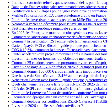
Permis de construire refusé : quels recours et délais pour faire a
Banque de France: principales recommandations adressées au ch
Certification RS : 7 étapes pour aligner votre offre de format
Vérifier l'autorisation MiCA d'une plateforme crypto en France
Pourquoi les investisseurs avertis regardent Mille Finance en 2
Acompte à verser en décembre pour la taxe sur les hauts revenu
Faut-il acheter sa résidence principale après 60 ans ?
En 2025, les Français se montrent moins généreux envers les 
Comment se lancer dans l'achat-revente de vêtements de secon
Comment la certification RS facilite-t-elle le financement via
Carte prépayée PCS et Bitcoin : guide pratique pour acheter en 
CSG à 10,6% : comment la hausse affecte-t-elle vos placements e
Faut-il accélérer votre projet immobilier après la hausse des ta
Investir : femmes ou hommes, qui obtient de meilleurs résultats 
Comment 25 citations peuvent reprogrammer votre état d'esprit po
Livret A : passage à 1,5 % en février 2026, quel impact pour le
Comment donner 100 000 € à vos enfants sans impôt grâce à u
Une hausse du Smic d'environ 2,4 % annoncée à partir du 1er j
Acheter du Bitcoin avec PayPal : guide pratique, plateformes et 
Quels changements apporte la réforme RNCP/RS 2025 de France
PGA des SCPI : comment est calculée la performance globale a
Pourquoi le Louvre est à bout de souffle et confronté à un mur 
Sécuriser son épargne avec un compte adossé à l'or : avantages e
Comment déployer vos certifications RS/RNCP grâce à l'habilita
Investir en 2026 : quelles stratégies privilégier ?