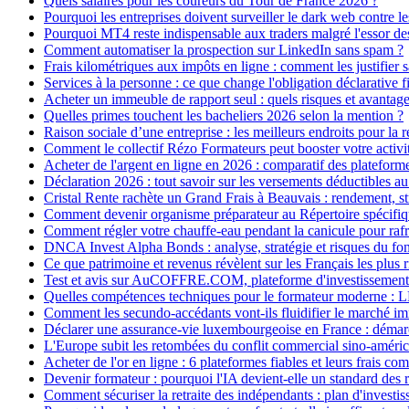
Quels salaires pour les coureurs du Tour de France 2026 ?
Pourquoi les entreprises doivent surveiller le dark web contre l
Pourquoi MT4 reste indispensable aux traders malgré l'essor d
Comment automatiser la prospection sur LinkedIn sans spam ?
Frais kilométriques aux impôts en ligne : comment les justifier s
Services à la personne : ce que change l'obligation déclarative 
Acheter un immeuble de rapport seul : quels risques et avantage
Quelles primes touchent les bacheliers 2026 selon la mention ?
Raison sociale d’une entreprise : les meilleurs endroits pour la 
Comment le collectif Rézo Formateurs peut booster votre activi
Acheter de l'argent en ligne en 2026 : comparatif des plateforme
Déclaration 2026 : tout savoir sur les versements déductibles 
Cristal Rente rachète un Grand Frais à Beauvais : rendement, str
Comment devenir organisme préparateur au Répertoire spécifique
Comment régler votre chauffe-eau pendant la canicule pour rafr
DNCA Invest Alpha Bonds : analyse, stratégie et risques du fon
Ce que patrimoine et revenus révèlent sur les Français les plus 
Test et avis sur AuCOFFRE.COM, plateforme d'investissement
Quelles compétences techniques pour le formateur moderne : LM
Comment les secundo-accédants vont-ils fluidifier le marché i
Déclarer une assurance-vie luxembourgeoise en France : démarc
L'Europe subit les retombées du conflit commercial sino‑améric
Acheter de l'or en ligne : 6 plateformes fiables et leurs frais co
Devenir formateur : pourquoi l'IA devient-elle un standard des 
Comment sécuriser la retraite des indépendants : plan d'investis