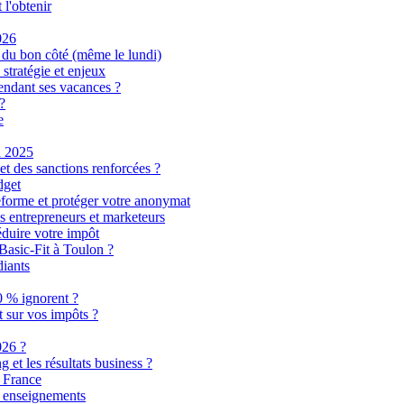
l'obtenir
026
ie du bon côté (même le lundi)
stratégie et enjeux
pendant ses vacances ?
?
e
n 2025
et des sanctions renforcées ?
dget
eforme et protéger votre anonymat
es entrepreneurs et marketeurs
éduire votre impôt
 Basic-Fit à Toulon ?
diants
0 % ignorent ?
t sur vos impôts ?
026 ?
 et les résultats business ?
n France
et enseignements