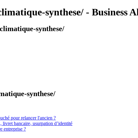
limatique-synthese/ - Business 
climatique-synthese/
imatique-synthese/
touché pour relancer l'ancien ?
livret bancaire, usurpation d’identité
 entreprise ?