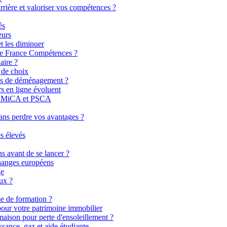
rrière et valoriser vos compétences ?
és
eurs
t les diminuer
 de France Compétences ?
aire ?
 de choix
 cas de déménagement ?
rs en ligne évoluent
es MiCA et PSCA
ns perdre vos avantages ?
s élevés
ns avant de se lancer ?
changes européens
ge
aux ?
me de formation ?
our votre patrimoine immobilier
maison pour perte d'ensoleillement ?
ssance, gaz et aide étudiante