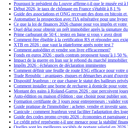
Pourquoi le président du Louvre affirme-t-il que le musée est à 
Début 2026, le taux de chômage en France s'établit à 8,1 %
Guide des associations et ONG recevant des dons en bitcoin e
Automatiser la prospection avec l'IA générative pour une hyper
Ce que la loi de finances 2026 change pour vos impôts et votre 
Quel délai pour obtenir un prêt immobilier après la signature 
Prime carburant de 50 € : testez en ligne si vous y avez droit
Comment être éligible à la certification RS et répondre aux e
XTB en 2026 : que vaut la plateforme après notre test ?
Comment autoéditer et vendre son livre efficacement?
Fonds en euros 2026 : quels contrats proposent jusqu’à 1,50 %
Impact de la guerre en Iran sur le rebond du marché immobilier 
Impôts 2026 : échéances de déclaration imminentes
Comment définir une feuille de route ESG efficace pour votre o
Trade Republic : avantages, risques et démarches avant d'ouvri
Dispositif Jeanbrun : ce que change le statut des bailleurs privés
Comment installer une borne de recharge à domicile pour votre 
Montant des gains à Roland‑Garros 2026 : que perçoivent joueu
Auto-édition ou maison d'édition : que choisir pour publier son 
Formation certifiante de 3 jours pour entrepreneurs : valider vot
Guide pratique de l'immobilier : acheter, vendre et investir sans
Canicule : comment Jeanbrun veut faciliter l'adaptation des log
Guide des codes promo crypto 2026 : économies et parrainage p
Le crédit privé représente-t-il une menace pour la stabilité finan
Quelles sont les meilleures sociétés de portage salarial en 2026 